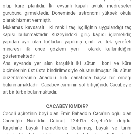
olup kare planlıdır. İki eyvanlı kapalı avlulu medreseler
gurubuna girmektedir. Döneminde astronomi yüksek okulu
olarak hizmet vermiştir.
Mukarnas kavsaralı iki renkli taş işçiliğinin uygulandığı taç
kapısı bulunmaktadır. Kuzeyindeki giriş kapısı işlemelidir,
yapıdan ayrı olan tuğladan yapılmış çinili ve tek şerefeli
minaresi ilk önce gözlem yeri olarak kullanıldığını
göstermektedir.
Ana eyvanda yer alan karşılıklı iki sütun koni ve küre
biçimlerinin üst üste bindirilmesiyle oluşturulmuştur. Bu sütun
düzenlemesinin Anadolu Türk sanatında başka bir örneği
bulunmamaktadır. Cacabey camiinin sol bitişiğinde Cacabey’e
ait bir türbe bulunmaktadır.
CACABEY KİMDİR?
Ceceli aşiretinin beyi olan Emir Bahaddin Caca’nın oğlu olan
Cacaoğlu Nureddin Cebrail, 1240’ta Kırşehir’de doğdu.
Kırşehir’e büyük hizmetlerde bulunmuş, büyük ve tarihi