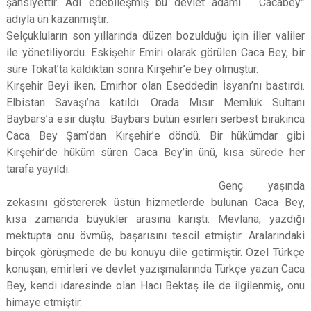
şahsiyettir. Adı edebileşmiş bu devlet adamı “ Cacabey”
adıyla ün kazanmıştır.
Selçukluların son yıllarında düzen bozulduğu için iller valiler
ile yönetiliyordu. Eskişehir Emiri olarak görülen Caca Bey, bir
süre Tokat’ta kaldıktan sonra Kırşehir’e bey olmuştur.
Kırşehir Beyi iken, Emirhor olan Eseddedin İsyanı’nı bastırdı.
Elbistan Savaşı’na katıldı. Orada Mısır Memlük Sultanı
Baybars’a esir düştü. Baybars bütün esirleri serbest bırakınca
Caca Bey Şam’dan Kırşehir’e döndü. Bir hükümdar gibi
Kırşehir’de hüküm süren Caca Bey’in ünü, kısa sürede her
tarafa yayıldı.
G
enç yaşında
zekasını göstererek üstün hizmetlerde bulunan Caca Bey,
kısa zamanda büyükler arasına karıştı. Mevlana, yazdığı
mektupta onu övmüş, başarısını tescil etmiştir. Aralarındaki
birçok görüşmede de bu konuyu dile getirmiştir. Özel Türkçe
konuşan, emirleri ve devlet yazışmalarında Türkçe yazan Caca
Bey, kendi idaresinde olan Hacı Bektaş ile de ilgilenmiş, onu
himaye etmiştir.