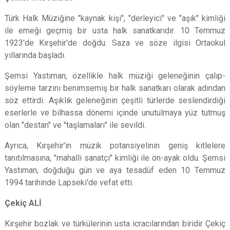
Türk Halk Müziğine "kaynak kişi", "derleyici" ve "aşık" kimliği
ile emeği geçmiş bir usta halk sanatkarıdır. 10 Temmuz
1923'de Kırşehir'de doğdu. Saza ve söze ilgisi Ortaokul
yıllarında başladı.
Şemsi Yastıman, özellikle halk müziği geleneğinin çalıp-
söyleme tarzını benimsemiş bir halk sanatkarı olarak adından
söz ettirdi. Aşıklık geleneğinin çeşitli türlerde seslendirdiği
eserlerle ve bilhassa dönemi içinde unutulmaya yüz tutmuş
olan "destan" ve "taşlamaları" ile sevildi.
Ayrıca, Kırşehir'in müzik potansiyelinin geniş kitlelere
tanıtılmasına, "mahalli sanatçı" kimliği ile ön-ayak oldu. Şemsi
Yastıman, doğduğu gün ve aya tesadüf eden 10 Temmuz
1994 tarihinde Lapseki'de vefat etti.
Çekiç ALİ
Kırşehir bozlak ve türkülerinin usta icracılarından biridir Çekiç