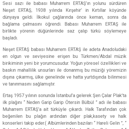
Sesi sazı ile babası Muharrem ERTAŞ’ın yolunu sürdüren
Neşet ERTAŞ, 1938 yılında Kırşehir’ in Kırtıllar köyünde
dünyaya geldi. İlkokul çağlarında önce keman, sonra da
bağlama çalmasını öğrendi. Babası Muharrem ERTAŞ ile
birlikte yörenin düğünlerinde saz çalıp türkü söylemeye
başladı.
Neşet ERTAŞ babası Muharrem ERTAŞ ile adeta Anadoludaki
en olgun ve seviyesine erişen bu Türkmen/Abdal müzik
birikiminin yeni bir yorumcusudur. Yoğun yöresel özellikleri ve
baskın mahallilik unsurları ile donanmış bu müziği yöremizin
dışına çıkarmış, ülke genelinde ve hatta yurtdışında bilinmesi
ve tanınmasını sağlamıştır.
Ertaş 1957 yılının sonunda İstanbul’a gelerek Şen Çalar Plak’ta
ilk plağını “ Neden Garip Garip Ötersin Bülbül ” adı ile babası
Muharrem ERTAŞ’a ait türküyle çıkardı. Halk Tarafından çok
beğenilen bu plağın ardından diğer plak,kasety ve halk
konserleri takip eder.( Albümlerinden bazıları “ Hareli Gelin ”, “