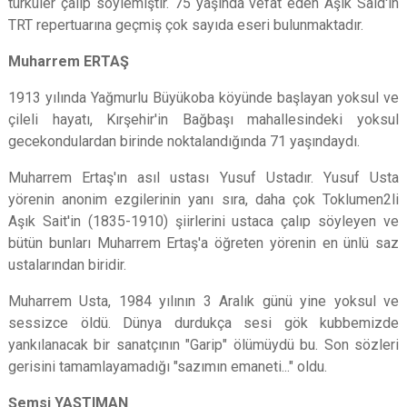
türküler çalıp söylemiştir. 75 yaşında vefat eden Aşık Said'in
TRT repertuarına geçmiş çok sayıda eseri bulunmaktadır.
Muharrem ERTAŞ
1913 yılında Yağmurlu Büyükoba köyünde başlayan yoksul ve
çileli hayatı, Kırşehir'in Bağbaşı mahallesindeki yoksul
gecekondulardan birinde noktalandığında 71 yaşındaydı.
Muharrem Ertaş'ın asıl ustası Yusuf Ustadır. Yusuf Usta
yörenin anonim ezgilerinin yanı sıra, daha çok Toklumen2li
Aşık Sait'in (1835-1910) şiirlerini ustaca çalıp söyleyen ve
bütün bunları Muharrem Ertaş'a öğreten yörenin en ünlü saz
ustalarından biridir.
Muharrem Usta, 1984 yılının 3 Aralık günü yine yoksul ve
sessizce öldü. Dünya durdukça sesi gök kubbemizde
yankılanacak bir sanatçının "Garip" ölümüydü bu. Son sözleri
gerisini tamamlayamadığı "sazımın emaneti..." oldu.
Şemsi YASTIMAN