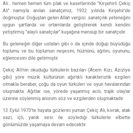
Ali... hemen hemen tüm plak ve kasetlerinde "Kırşehirli Çekiç
Ali" namıyla anılan sanatçımız, 1932 yılında Kırşehir'de
doğmuştur. Doğuştan gelen Allah vergisi sanatçılık yeteneğini
uygun şartlarda ve ortamlarda geliştirerek kendi kendini
yetiştirmiş "alaylı sanatçılar" kuşağına mensup bir sanatçıdır.
Bu geleneğin diğer ustaları gibi o da içinde doğup büyüdüğü
toplumu ve bu toplumun neşesini, hüznünü, ağıtını, oyununu,
eğlencesini dile getirmiştir.
Çekiç Ali'nin okuduğu türkülerin bazıları (Acem Kızı, Aziziye
gibi) yöre müzik kültürünün ağırlıklı karakteristik ezgileri
olmakla beraber, çoğu da oyun türküleri ve oyun havalarından
oluşmakta. Ağıtlar ise, yörede yaşanmış acılı, trajik olaylar
üzerine söylenmiş anonim söz ve ezgilerden oluşmaktadır.
13 Eylül 1973'te hayata gözlerini yuman Çekiç Ali, kıvrak, atak
sazı; içli, yanık sesi ile söylediği türkülerle elbette
gönlümüzde yaşamaya devam edecektir.