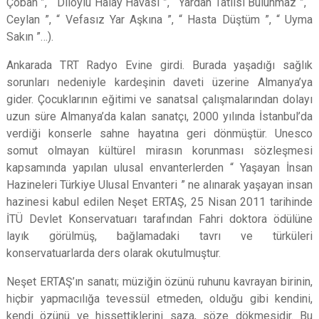
Çoban ”, “ Diloylu Halay Havası ”, “ Yardan Tatlısı Bulunmaz ”, “
Ceylan ”, “ Vefasız Yar Aşkına ”, “ Hasta Düştüm ”, “ Uyma
Sakın ”…).
Ankarada TRT Radyo Evine girdi. Burada yaşadığı sağlık
sorunları nedeniyle kardeşinin daveti üzerine Almanya’ya
gider. Çocuklarının eğitimi ve sanatsal çalışmalarından dolayı
uzun süre Almanya’da kalan sanatçı, 2000 yılında İstanbul’da
verdiği konserle sahne hayatına geri dönmüştür. Unesco
somut olmayan kültürel mirasın korunması sözleşmesi
kapsamında yapılan ulusal envanterlerden “ Yaşayan İnsan
Hazineleri Türkiye Ulusal Envanteri ” ne alınarak yaşayan insan
hazinesi kabul edilen Neşet ERTAŞ, 25 Nisan 2011 tarihinde
İTÜ Devlet Konservatuarı tarafından Fahri doktora ödülüne
layık görülmüş, bağlamadaki tavrı ve türküleri
konservatuarlarda ders olarak okutulmuştur.
Neşet ERTAŞ’ın sanatı; müziğin özünü ruhunu kavrayan birinin,
hiçbir yapmacılığa tevessül etmeden, olduğu gibi kendini,
kendi özünü ve hissettiklerini saza, söze dökmesidir. Bu